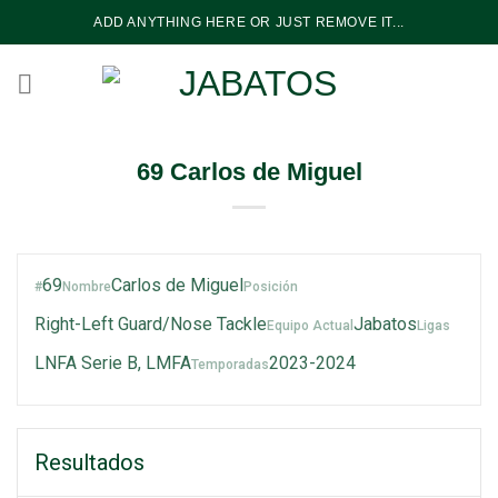
Skip
ADD ANYTHING HERE OR JUST REMOVE IT...
to
content
69
Carlos de Miguel
69
Carlos de Miguel
#
Nombre
Posición
Right-Left Guard/Nose Tackle
Jabatos
Equipo Actual
Ligas
LNFA Serie B, LMFA
2023-2024
Temporadas
Resultados