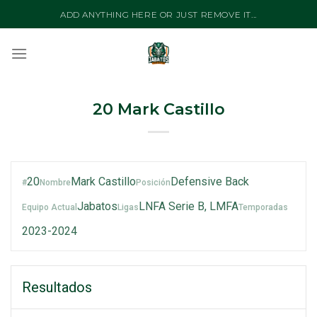
Skip
ADD ANYTHING HERE OR JUST REMOVE IT...
to
content
20
Mark Castillo
20
Mark Castillo
Defensive Back
#
Nombre
Posición
Jabatos
LNFA Serie B, LMFA
Equipo Actual
Ligas
Temporadas
2023-2024
Resultados