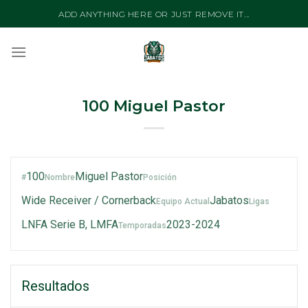
Skip
ADD ANYTHING HERE OR JUST REMOVE IT...
to
content
100
Miguel Pastor
100
Miguel Pastor
#
Nombre
Posición
Wide Receiver / Cornerback
Jabatos
Equipo Actual
Ligas
LNFA Serie B, LMFA
2023-2024
Temporadas
Resultados