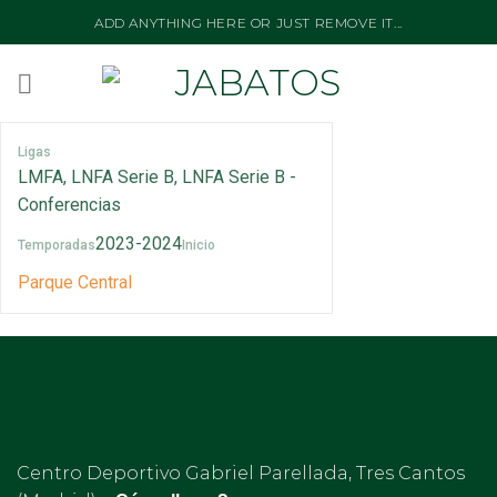
Skip
ADD ANYTHING HERE OR JUST REMOVE IT...
to
content
Ligas
LMFA, LNFA Serie B, LNFA Serie B -
Conferencias
2023-2024
Temporadas
Inicio
Parque Central
Centro Deportivo Gabriel Parellada, Tres Cantos