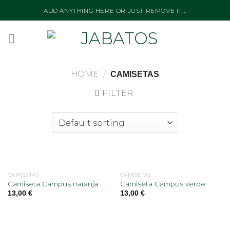
Skip
ADD ANYTHING HERE OR JUST REMOVE IT...
to
content
HOME
/
CAMISETAS
FILTER
CAMISETAS
CAMISETAS
Camiseta Campus naranja
Camiseta Campus verde
13,00
€
13,00
€