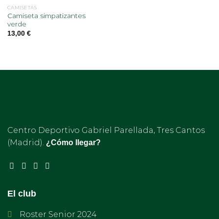
CAMISETAS
Camiseta simpatizantes
verde
13,00
€
Centro Deportivo Gabriel Parellada, Tres Cantos
(Madrid).
¿Cómo llegar?
El club
Roster Senior 2024